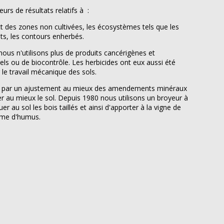
eurs de résultats relatifs à :
ct des zones non cultivées, les écosystèmes tels que les
ets, les contours enherbés.
nous n'utilisons plus de produits cancérigènes et
ls ou de biocontrôle. Les herbicides ont eux aussi été
e travail mécanique des sols.
:
par un ajustement au mieux des amendements minéraux
er au mieux le sol. Depuis 1980 nous utilisons un broyeur à
r au sol les bois taillés et ainsi d'apporter à la vigne de
orme d'humus.