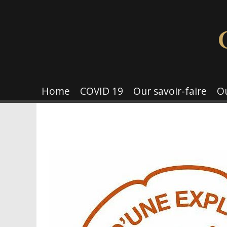
Home
COVID 19
Our savoir-faire
O