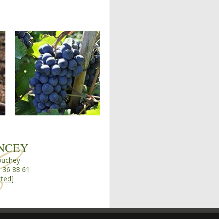
NCEY
Couchey
6 36 88 61
cted]